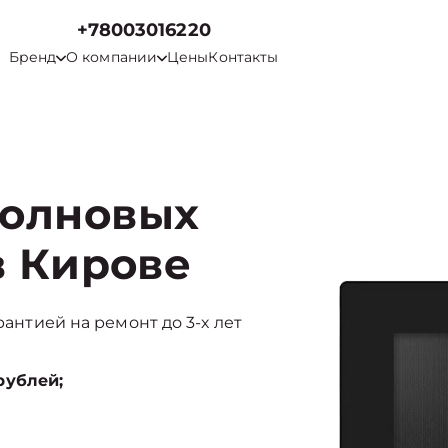
+78003016220
Бренд
О компании
Цены
Контакты
волновых
в Кирове
рантией на ремонт до 3-х лет
рублей;