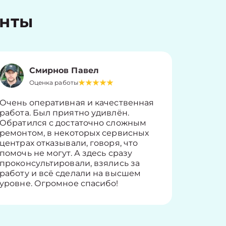
енты
Смирнов Павел
Оценка работы
О
Очень оперативная и качественная
Работу 
работа. Был приятно удивлён.
вопросы
Обратился с достаточно сложным
такие п
ремонтом, в некоторых сервисных
только 
центрах отказывали, говоря, что
информ
помочь не могут. А здесь сразу
оставит
проконсультировали, взялись за
здорово
работу и всё сделали на высшем
уровне. Огромное спасибо!