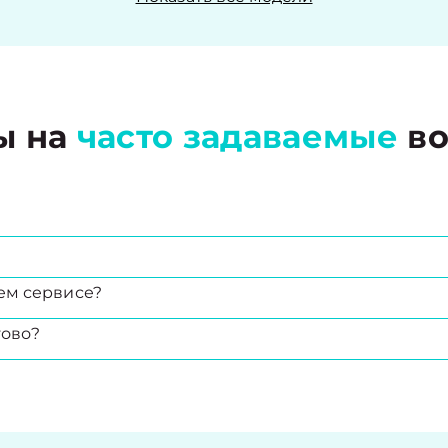
ы на
часто задаваемые
во
ем сервисе?
тово?