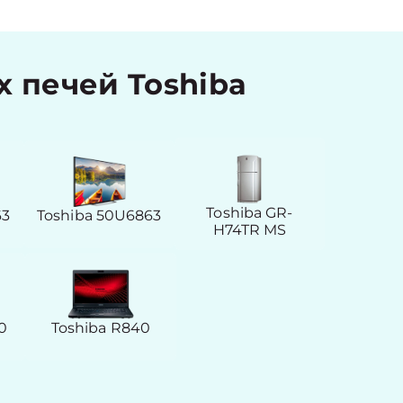
 печей Toshiba
Toshiba GR-
63
Toshiba 50U6863
H74TR MS
0
Toshiba R840