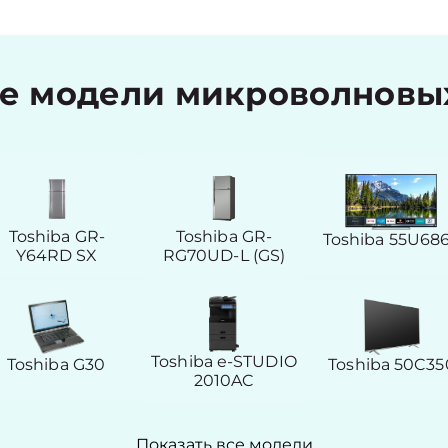
 модели микроволновых
Toshiba GR-
Toshiba GR-
Toshiba 55U68
Y64RD SX
RG70UD-L (GS)
Toshiba e-STUDIO
Toshiba G30
Toshiba 50C35
2010AC
Показать все модели