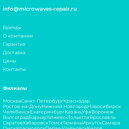
info@microwaves-repair.ru
Бренд
О компании
Гарантия
Доставка
Цены
Контакты
Филиалы
Москва
Санкт-Петербург
Краснодар
Ростов-на-Дону
Нижний Новгород
Новосибирск
Челябинск
Екатеринбург
Казань
Уфа
Воронеж
Волгоград
Барнаул
Ижевск
Тольятти
Ярославль
Саратов
Хабаровск
Томск
Тюмень
Иркутск
Самара
Омск
Красноярск
Пермь
Ульяновск
Киров