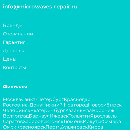
info@microwaves-repair.ru
Бренд
О компании
Гарантия
Доставка
Цены
Контакты
Филиалы
Москва
Санкт-Петербург
Краснодар
Ростов-на-Дону
Нижний Новгород
Новосибирск
Челябинск
Екатеринбург
Казань
Уфа
Воронеж
Волгоград
Барнаул
Ижевск
Тольятти
Ярославль
Саратов
Хабаровск
Томск
Тюмень
Иркутск
Самара
Омск
Красноярск
Пермь
Ульяновск
Киров