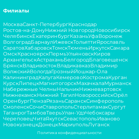
Филиалы
Москва
Санкт-Петербург
Краснодар
Ростов-на-Дону
Нижний Новгород
Новосибирск
Челябинск
Екатеринбург
Казань
Уфа
Воронеж
Волгоград
Барнаул
Ижевск
Тольятти
Ярославль
Саратов
Хабаровск
Томск
Тюмень
Иркутск
Самара
Омск
Красноярск
Пермь
Ульяновск
Киров
Архангельск
Астрахань
Белгород
Благовещенск
Брянск
Владивосток
Владикавказ
Владимир
Волжский
Вологда
Грозный
Йошкар-Ола
Калининград
Калуга
Кемерово
Кострома
Курган
Курск
Липецк
Магнитогорск
Махачкала
Мурманск
Набережные Челны
Нальчик
Нижневартовск
Нижнекамск
Нижний Тагил
Новороссийск
Орёл
Оренбург
Пенза
Рязань
Саранск
Симферополь
Смоленск
Сочи
Ставрополь
Стерлитамак
Сургут
Таганрог
Тамбов
Тверь
Улан-Удэ
Чебоксары
Череповец
Чита
Якутск
Севастополь
Иваново
Новокузнецк
Донецк
Мариуполь
Луганск
Политика конфиденциальности