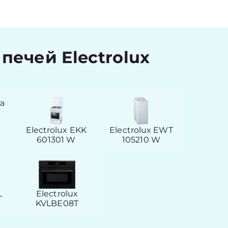
ечей Electrolux
ra
Electrolux EKK
Electrolux EWT
601301 W
105210 W
L
Electrolux
KVLBE08T