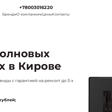
+78003016220
Бренд
О компании
Цены
Контакты
волновых
ux в Кирове
ренды с гарантией на ремонт до 3-х
рублей;