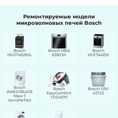
Ремонтируемые модели
микроволновых печей Bosch
Bosch
Bosch HBA
Bosch
HGD745260L
63B250
HCE744253
Bosch
Bosch
Bosch SRV
WAE20364OE
EasyComfort
45T23
Maxx 7
TDS4070
VarioPerfect