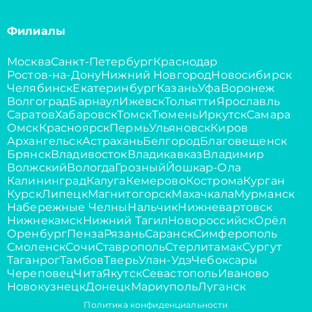
Филиалы
Москва
Санкт-Петербург
Краснодар
Ростов-на-Дону
Нижний Новгород
Новосибирск
Челябинск
Екатеринбург
Казань
Уфа
Воронеж
Волгоград
Барнаул
Ижевск
Тольятти
Ярославль
Саратов
Хабаровск
Томск
Тюмень
Иркутск
Самара
Омск
Красноярск
Пермь
Ульяновск
Киров
Архангельск
Астрахань
Белгород
Благовещенск
Брянск
Владивосток
Владикавказ
Владимир
Волжский
Вологда
Грозный
Йошкар-Ола
Калининград
Калуга
Кемерово
Кострома
Курган
Курск
Липецк
Магнитогорск
Махачкала
Мурманск
Набережные Челны
Нальчик
Нижневартовск
Нижнекамск
Нижний Тагил
Новороссийск
Орёл
Оренбург
Пенза
Рязань
Саранск
Симферополь
Смоленск
Сочи
Ставрополь
Стерлитамак
Сургут
Таганрог
Тамбов
Тверь
Улан-Удэ
Чебоксары
Череповец
Чита
Якутск
Севастополь
Иваново
Новокузнецк
Донецк
Мариуполь
Луганск
Политика конфиденциальности