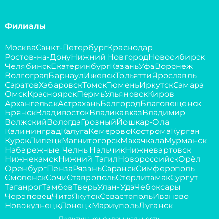
Филиалы
Москва
Санкт-Петербург
Краснодар
Ростов-на-Дону
Нижний Новгород
Новосибирск
Челябинск
Екатеринбург
Казань
Уфа
Воронеж
Волгоград
Барнаул
Ижевск
Тольятти
Ярославль
Саратов
Хабаровск
Томск
Тюмень
Иркутск
Самара
Омск
Красноярск
Пермь
Ульяновск
Киров
Архангельск
Астрахань
Белгород
Благовещенск
Брянск
Владивосток
Владикавказ
Владимир
Волжский
Вологда
Грозный
Йошкар-Ола
Калининград
Калуга
Кемерово
Кострома
Курган
Курск
Липецк
Магнитогорск
Махачкала
Мурманск
Набережные Челны
Нальчик
Нижневартовск
Нижнекамск
Нижний Тагил
Новороссийск
Орёл
Оренбург
Пенза
Рязань
Саранск
Симферополь
Смоленск
Сочи
Ставрополь
Стерлитамак
Сургут
Таганрог
Тамбов
Тверь
Улан-Удэ
Чебоксары
Череповец
Чита
Якутск
Севастополь
Иваново
Новокузнецк
Донецк
Мариуполь
Луганск
Политика конфиденциальности