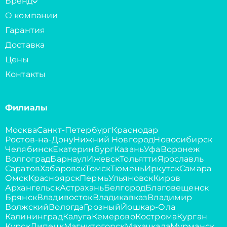
Бренд
О компании
Гарантия
Доставка
Цены
Контакты
Филиалы
Москва
Санкт-Петербург
Краснодар
Ростов-на-Дону
Нижний Новгород
Новосибирск
Челябинск
Екатеринбург
Казань
Уфа
Воронеж
Волгоград
Барнаул
Ижевск
Тольятти
Ярославль
Саратов
Хабаровск
Томск
Тюмень
Иркутск
Самара
Омск
Красноярск
Пермь
Ульяновск
Киров
Архангельск
Астрахань
Белгород
Благовещенск
Брянск
Владивосток
Владикавказ
Владимир
Волжский
Вологда
Грозный
Йошкар-Ола
Калининград
Калуга
Кемерово
Кострома
Курган
Курск
Липецк
Магнитогорск
Махачкала
Мурманск